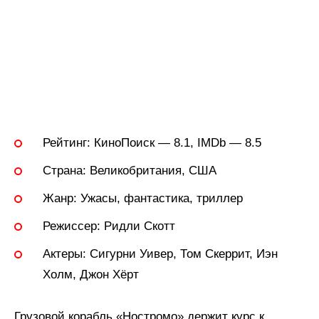
Рейтинг:
КиноПоиск — 8.1, IMDb — 8.5
Страна:
Великобритания, США
Жанр:
Ужасы, фантастика, триллер
Режиссер:
Ридли Скотт
Актеры:
Сигурни Уивер, Том Скеррит, Иэн
Холм, Джон Хёрт
Грузовой корабль «Ностромо» держит курс к