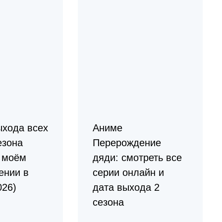
ыхода всех
Аниме
езона
Перерождение
 моём
дяди: смотреть все
ении в
серии онлайн и
026)
дата выхода 2
сезона