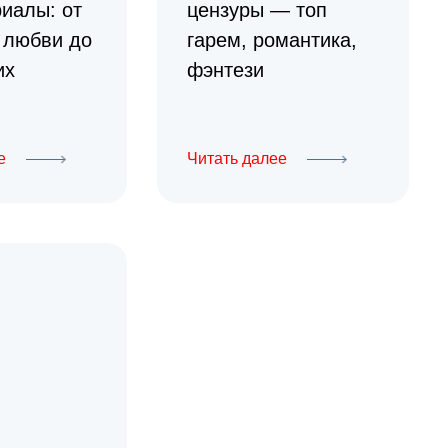
иалы: от
цензуры — топ
 любви до
гарем, романтика,
их
фэнтези
е
Читать далее