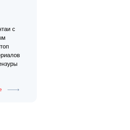
таи с
ым
топ
ериалов
ензуры
е