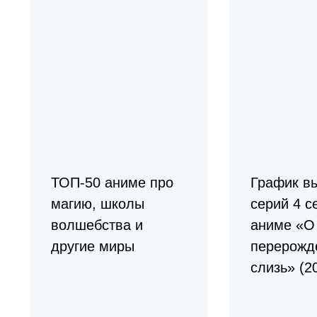
ТОП-50 аниме про
График в
магию, школы
серий 4 с
волшебства и
аниме «О
другие миры
перерожд
слизь» (2