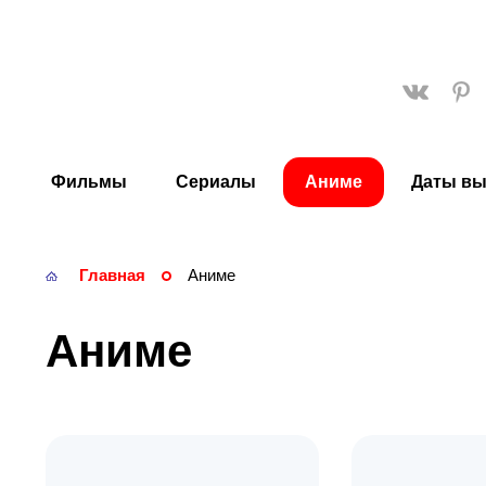
KinoStarTop
Фильмы
Сериалы
Аниме
Даты вы
Главная
Аниме
Аниме