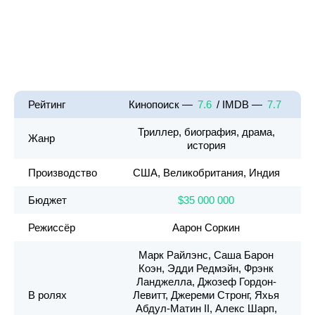
Рейтинг
Кинопоиск —
7.6
/ IMDB —
7.7
Триллер, биография, драма,
Жанр
история
Производство
США, Великобритания, Индия
Бюджет
$35 000 000
Режиссёр
Аарон Соркин
Марк Райлэнс, Саша Барон
Коэн, Эдди Редмэйн, Фрэнк
Ланджелла, Джозеф Гордон-
В ролях
Левитт, Джереми Стронг, Яхья
Абдул-Матин II, Алекс Шарп,