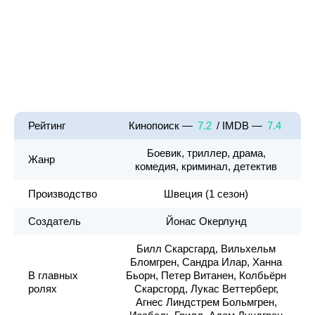
Рейтинг
Кинопоиск —
7.2
/ IMDB —
7.4
Боевик, триллер, драма,
Жанр
комедия, криминал, детектив
Производство
Швеция (1 сезон)
Создатель
Йонас Окерлунд
Билл Скарсгард, Вильхельм
Бломгрен, Сандра Илар, Ханна
В главных
Бьорн, Петер Витанен, Колбьёрн
ролях
Скарсгорд, Лукас Веттерберг,
Агнес Линдстрем Больмгрен,