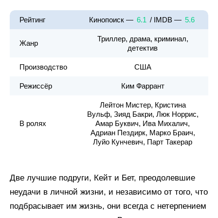
Рейтинг
Кинопоиск —
6.1
/ IMDB —
5.6
Триллер, драма, криминал,
Жанр
детектив
Производство
США
Режиссёр
Ким Фаррант
Лейтон Мистер, Кристина
Вульф, Зияд Бакри, Люк Норрис,
В ролях
Амар Буквич, Ива Михалич,
Адриан Пездирк, Марко Браич,
Луйо Кунчевич, Парт Такерар
Две лучшие подруги, Кейт и Бет, преодолевшие
неудачи в личной жизни, и независимо от того, что
подбрасывает им жизнь, они всегда с нетерпением