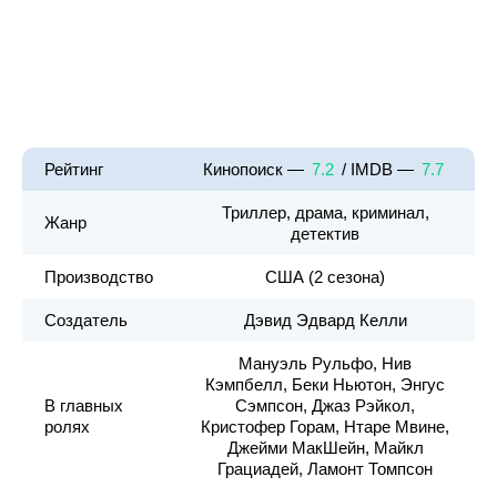
Рейтинг
Кинопоиск —
7.2
/ IMDB —
7.7
Триллер, драма, криминал,
Жанр
детектив
Производство
США (2 сезона)
Создатель
Дэвид Эдвард Келли
Мануэль Рульфо, Нив
Кэмпбелл, Беки Ньютон, Энгус
В главных
Сэмпсон, Джаз Рэйкол,
ролях
Кристофер Горам, Нтаре Мвине,
Джейми МакШейн, Майкл
Грациадей, Ламонт Томпсон