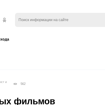
хода
ист и
562
ных фильмов