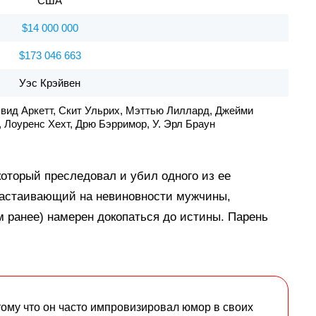
США
$14 000 000
$173 046 663
Уэс Крэйвен
эвид Аркетт, Скит Ульрих, Мэттью Лиллард, Джейми
 Лоуренс Хехт, Дрю Бэрримор, У. Эрл Браун
оторый преследовал и убил одного из ее
(настаивающий на невиновности мужчины,
 ранее) намерен докопаться до истины. Парень
ому что он часто импровизировал юмор в своих