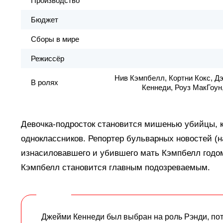
Производство
Бюджет
Сборы в мире
Режиссёр
Нив Кэмпбелл, Кортни Кокс, Д
В ролях
Кеннеди, Роуз МакГоун,
Девочка-подросток становится мишенью убийцы, к
одноклассников. Репортер бульварных новостей 
изнасиловавшего и убившего мать Кэмпбелл годом
Кэмпбелл становится главным подозреваемым.
Джейми Кеннеди был выбран на роль Рэнди, пот