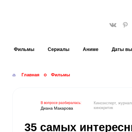
KinoStarTop
Фильмы
Сериалы
Аниме
Даты вы
Главная
Фильмы
Киноэксперт, журнал
кинокритик
Диана Макарова
35 самых интерес