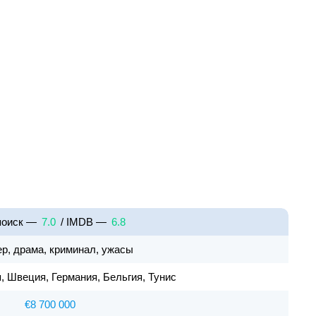
поиск —
7.0
/ IMDB —
6.8
р, драма, криминал, ужасы
, Швеция, Германия, Бельгия, Тунис
€8 700 000