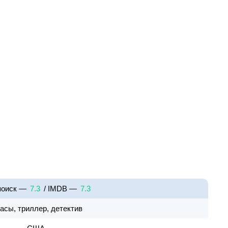
поиск —
7.3
/ IMDB —
7.3
асы, триллер, детектив